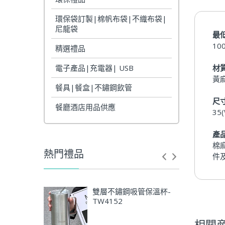
環保袋訂製|棉帆布袋|不織布袋|
尼龍袋
最
10
精選禮品
電子產品|充電器| USB
材
黃
餐具|餐盒|不鏽鋼飲管
尺
餐廳酒店用品供應
35
產
棉
熱門禮品
件
最
雙層不鏽鋼吸管保溫杯-
材
TW4152
相關