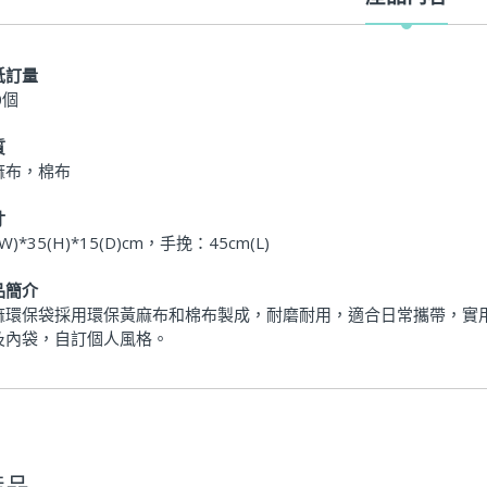
低訂量
0個
質
麻布，棉布
寸
(W)*35(H)*15(D)cm，手挽：45cm(L)
品簡介
麻環保袋採用環保黃麻布和棉布製成，耐磨耐用，適合日常攜帶，實
及內袋，自訂個人風格。
低訂量
超輕摺疊雨傘-UB-702
質
産品