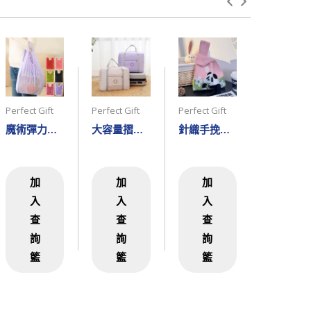
Perfect Gift
Perfect Gift
Perfect Gift
Perfect Gif
魔術彈力購物袋-RB1335
大容量摺疊旅行袋-RB1334
針織手挽袋-RB1512
防水摺疊尼龍袋
加
加
加
加
入
入
入
入
查
查
查
查
詢
詢
詢
詢
籃
籃
籃
籃