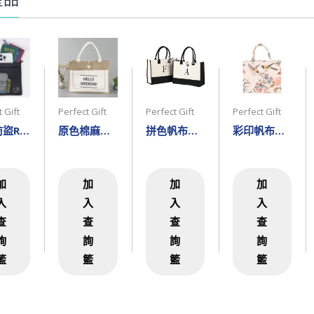
寸
超迷你保溫杯-WB9128
品簡介
 Gift
Perfect Gift
Perfect Gift
Perfect Gift
便攜運動速乾毛巾-
旅遊防盜RFID護照證件袋-TP6301
原色棉麻布袋-RBC1521
拼色帆布環保袋-RBC1520
彩印帆布環保袋-RBC1519
HP5236
加
加
加
加
圓形數據線收納盒-EL-
入
入
入
入
801
查
查
查
查
詢
詢
詢
詢
籃
籃
籃
籃