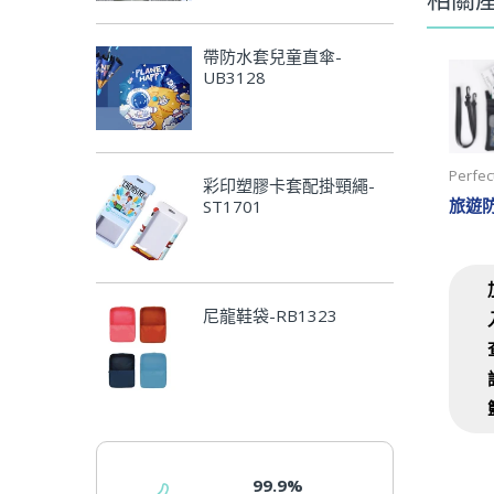
尺
帶防水套兒童直傘-
UB3128
產
Perfect
彩印塑膠卡套配掛頸繩-
ST1701
尼龍鞋袋-RB1323
99.9%