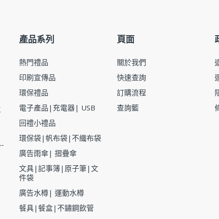
產品系列
頁面
熱門禮品
關於我們
印刷宣傳品
快速查詢
環保禮品
訂購流程
k
電子產品|充電器| USB
查詢籃
回禮小禮品
環保袋|帆布袋|不織布袋
4-
廣告雨傘| 摺疊傘
文具|記事簿|原子筆|文
件袋
廣告水樽| 運動水樽
餐具|餐盒|不鏽鋼飲管